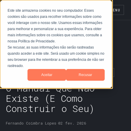
MENU
Este site armazena cookies no seu computador. Esses
cookies são usados para recolher informações sobre como
você interage com o nosso site. Usamos essas informações
para melhorar e personalizar a sua experiência. Para obter
mais informações sobre os cookies que usamos, consulte a
nossa Política de Privacidade.
← Blog
Se recusar, as suas informações não serão rastreadas
quando aceder a este site. Será usado um cookie simples no
seu browser para lhe relembrar a sua preferência de não ser
INTELIGÊNCIA ARTIFICIAL - IA
rastreado.
TENDÊNCIAS DE IA
GUIAS DE IMPLEMENTAÇÃO
Aceitar
Recusar
O Manual Que Não
Existe (E Como
Construir o Seu)
Fernando Coimbra Lopes
·
02 fev. 2026