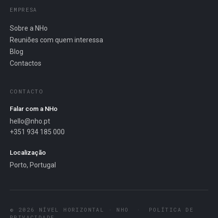
EMPRESA
Sobre a NHo
Reuniões com quem interessa
Blog
Contactos
CONTACTO
Falar com a NHo
hello@nho.pt
+351 934 185 000
Localização
Porto, Portugal
© 2026 NÍVEL HORIZONTAL · NHO
·
POLÍTICA DE
PRIVACIDADE