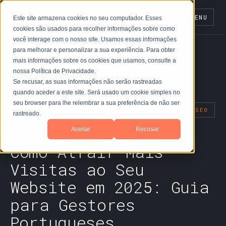
MENU
Este site armazena cookies no seu computador. Esses
cookies são usados para recolher informações sobre como
você interage com o nosso site. Usamos essas informações
para melhorar e personalizar a sua experiência. Para obter
mais informações sobre os cookies que usamos, consulte a
nossa Política de Privacidade.
← Blog
Se recusar, as suas informações não serão rastreadas
quando aceder a este site. Será usado um cookie simples no
seu browser para lhe relembrar a sua preferência de não ser
WEBSITE E WEBDESIGN
MARKETING DIGITAL
SEO
rastreado.
VISITAS WEBSITE
PME PORTUGUESAS
Aceitar
Recusar
Como Atrair Mais
Visitas ao Seu
Website em 2025: Guia
para Gestores
Portugueses