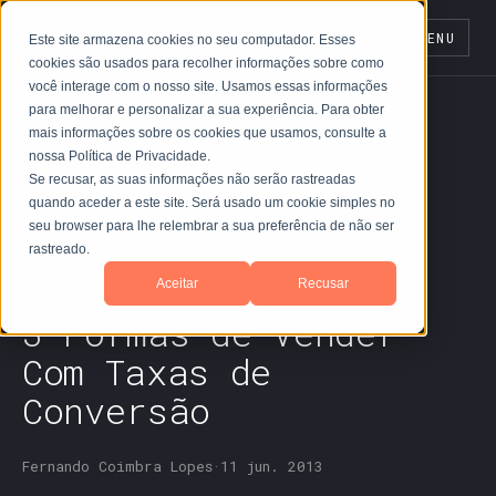
MENU
Este site armazena cookies no seu computador. Esses
cookies são usados para recolher informações sobre como
você interage com o nosso site. Usamos essas informações
para melhorar e personalizar a sua experiência. Para obter
mais informações sobre os cookies que usamos, consulte a
nossa Política de Privacidade.
← Blog
Se recusar, as suas informações não serão rastreadas
quando aceder a este site. Será usado um cookie simples no
seu browser para lhe relembrar a sua preferência de não ser
ESTRATÉGIAS DE COMERCIALIZAÇÃO
rastreado.
INBOUND MARKETING
Aceitar
Recusar
3 Formas de Vender
Com Taxas de
Conversão
Fernando Coimbra Lopes
·
11 jun. 2013